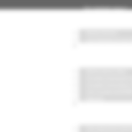
Qui sommes-nous ?
Notre Univers
Les Femmes et les
Notre savoir-faire
Notre savoir-faire
Façades aluminium 
Façades mixte Bois
Fair’Façade GOYER
RenovE
Industrialisation & ho
Une approche indust