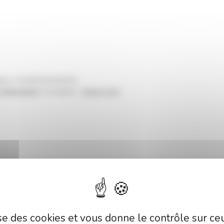
gne | +33 (0)2 54 56 65 65
onfidentialité
| Conception :
Culture Com'
lise des cookies et vous donne le contrôle sur c