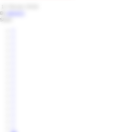
12 février 2016
By
adminCC
Share: