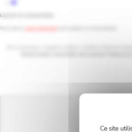
Laisser un commentaire
Vous devez
vous connecter
pour publier un commentaire.
9D, rue de l’Arvaux - Fougères sur Bièvre - 41120 Le Controis en Solo
Mentions légales
|
Accessibilité : Non Conforme
|
Politique de c
Ce site uti