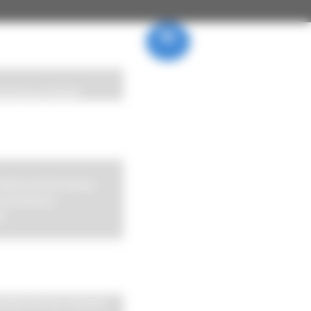
FR
|
EN
|
CH
 Hommes GOYER
haute performance
-Aluminium
®
rs-site
rielle du sur-mesure