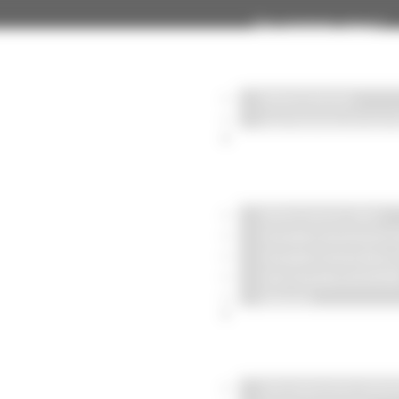
Qui sommes-nous ?
Notre Univers
Les Femmes et les
Notre savoir-faire
Notre savoir-faire
Façades aluminium 
Façades mixte Bois
Fair’Façade GOYER
RenovE
Industrialisation & ho
Une approche indust