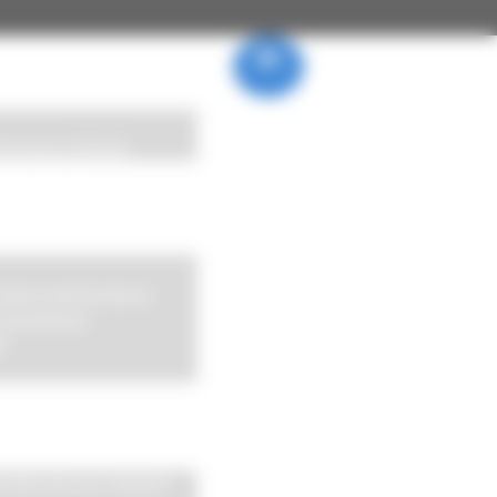
FR
|
EN
|
CH
 Hommes GOYER
haute performance
-Aluminium
®
rs-site
rielle du sur-mesure