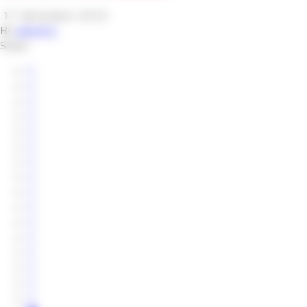
17 décembre 2015
By
adminCC
Share: