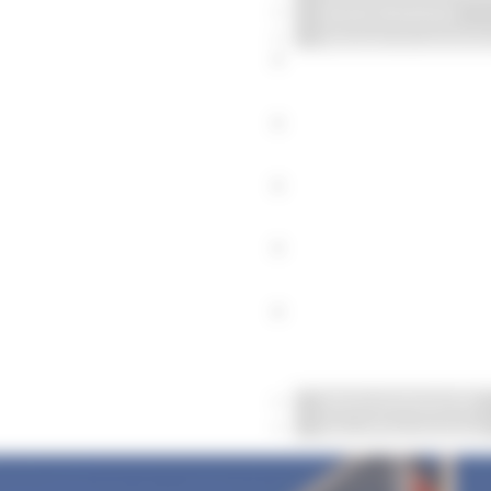
Goyer Solutions
Marques et solution
Nos références
RSE & engagements
Nos actualités
Nous contacter
Nous rejoindre
Notre politique RH
Nos offres d’emploi