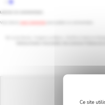
Laisser un commentaire
Vous devez
vous connecter
pour publier un commentaire.
9D, rue de l’Arvaux - Fougères sur Bièvre - 41120 Le Controis en Solo
Mentions légales
|
Accessibilité : Non Conforme
|
Politique de c
Ce site uti