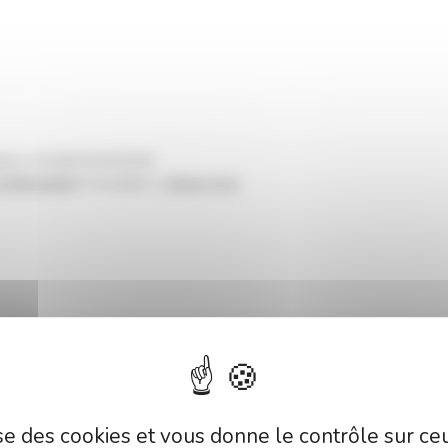
gne | +33 (0)2 54 56 65 65
onfidentialité
| Conception :
Culture Com'
lise des cookies et vous donne le contrôle sur c