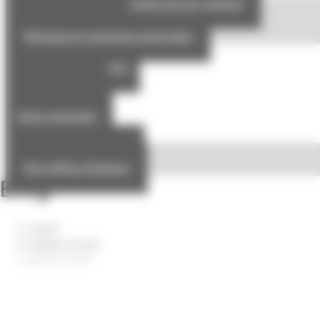
Une approche industrielle du sur-mesure
Goyer Solutions
Marques et solutions associées
Nos références
RSE & engagements
Nos actualités
Nous contacter
Nous rejoindre
Notre politique RH
Nos offres d’emploi
Blog
Home
Images Projet
photo 1 test