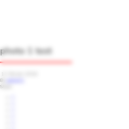
photo 1 test
12 février 2016
By
adminCC
Share: