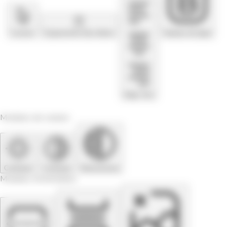
Curseur
Espacement des lettres
Hauteur de ligne
Align Text
Modules de couleur
Contraste
Contraste
Monochrome
Modules d'orientation