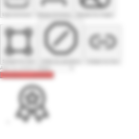
Ligne de lecture
Masque de lecture
Masquer les images
Surligner les titres
Arrêter les animations
Surligner les liens
Aller au contenu
Réinitialiser les paramètres