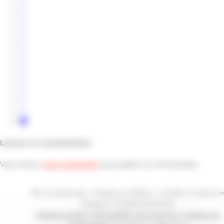
Laisser un commentaire
Vous devez
vous connecter
pour publier un commentaire.
9D, rue de l’Arvaux - Fougères sur Bièvre - 41120 Le Controis e
Sologne | +33 (0)2 54 56 65 65
Mentions légales
|
Accessibilité : Non Conforme
|
Politique de