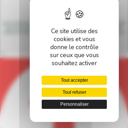
Ce site utilise des
cookies et vous
Français
donne le contrôle
sur ceux que vous
souhaitez activer
Tout accepter
Tout refuser
Personnaliser