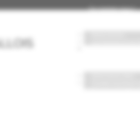
Qui sommes-nous ?
Notre Univers
LLOIS
Les Femmes et les
Notre savoir-faire
Notre savoir-faire
Façades aluminium 
Façades mixte Bois
Fair’Façade GOYER
RenovE
Industrialisation & ho
Une approche indust