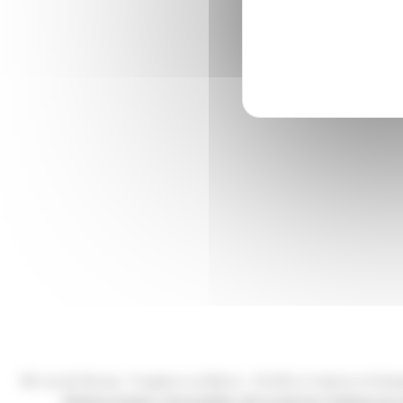
15163 m²
Date de livraison
2016
Maître d'ouvrage
BNP PARIBAS IMMOBILIER
Architecte
DGM & ASSOCIES
Khalfi
9D, rue de l’Arvaux - Fougères sur Bièvre - 41120 Le Controis en Solo
Mentions légales
|
Accessibilité : Non Conforme
|
Politique de c