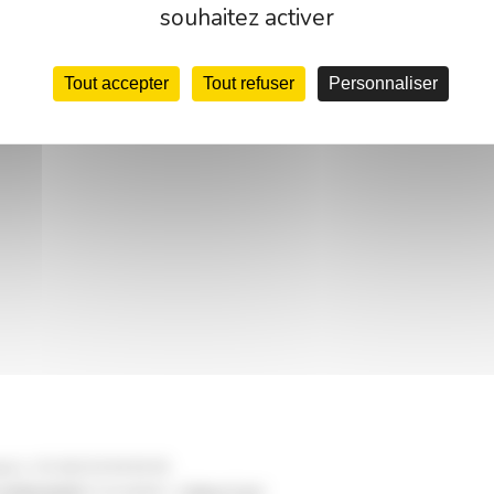
souhaitez activer
Tout accepter
Tout refuser
Personnaliser
gne | +33 (0)2 54 56 65 65
onfidentialité
| Conception :
Culture Com'