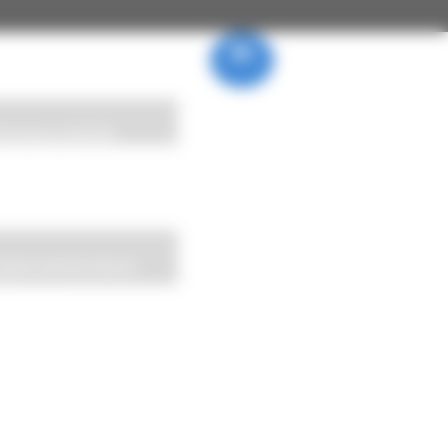
FR
|
EN
|
CH
 Hommes GOYER
haute performance
-Aluminium
®
rs-site
rielle du sur-mesure