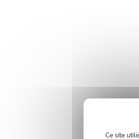
Opération
Construction neuve
Type
Immeuble
Surface de façade
Ce site uti